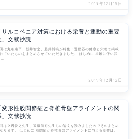
2019年12月15日
「サルコペニア対策における栄養と運動の重要
性」文献抄読
回は丸谷康平、新井智之、藤井博曉が特集：運動器の健康と栄養で掲載
れていたものをまとめさせていただきました。 はじめに 加齢に伴い骨
 …
2019年12月12日
「変形性股関節症と脊椎骨盤アライメントの関
係」文献抄読
回は立岩俊之先生、遠藤健司先生らの論文を読みましたのでそのまとめ
なります。 はじめに 股関節が脊椎骨盤アライメントに与える影響は、
 …