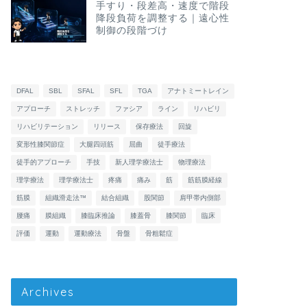
手すり・段差高・速度で階段
降段負荷を調整する｜遠心性
制御の段階づけ
DFAL
SBL
SFAL
SFL
TGA
アナトミートレイン
アプローチ
ストレッチ
ファシア
ライン
リハビリ
リハビリテーション
リリース
保存療法
回旋
変形性膝関節症
大腿四頭筋
屈曲
徒手療法
徒手的アプローチ
手技
新人理学療法士
物理療法
理学療法
理学療法士
疼痛
痛み
筋
筋筋膜経線
筋膜
組織滑走法™
結合組織
股関節
肩甲帯内側部
腰痛
膜組織
膝臨床推論
膝蓋骨
膝関節
臨床
評価
運動
運動療法
骨盤
骨粗鬆症
Archives