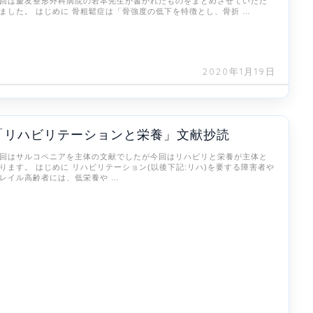
回は慶友整形外科病院の岩本先生が書かれたものをまとめさせていただ
ました。 はじめに 骨粗鬆症は「骨強度の低下を特徴とし、骨折 …
2020年1月19日
「リハビリテーションと栄養」文献抄読
回はサルコペニアを主体の文献でしたが今回はリハビリと栄養が主体と
ります。 はじめに リハビリテーション(以後下記:リハ)を要する障害者や
レイル高齢者には、低栄養や …