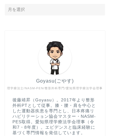
Goyasu(ごやす)
理学療法士/NASM-PEN/整形外科専門/愛知県理学療法学会理事
後藤靖昇（Goyasu）。2017年より整形
外科PTとして従事。膝・腰・肩を中心と
した運動器疾患を専門とし、日本疼痛リ
ハビリテーション協会マスター・NASM-
PES取得。愛知県理学療法学会理事（令
和7・8年度）。エビデンスと臨床経験に
基づく専門情報を発信しています。