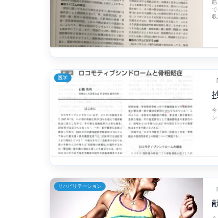
筋
で
収
医学
今
シ
リハビリテーション