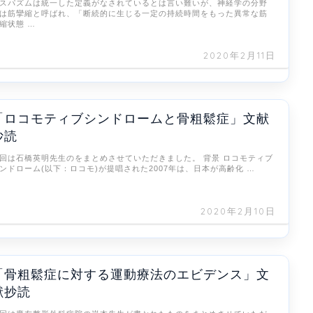
スパズムは統一した定義がなされているとは言い難いが、神経学の分野
は筋攣縮と呼ばれ、「断続的に生じる一定の持続時間をもった異常な筋
縮状態 …
2020年2月11日
「ロコモティブシンドロームと骨粗鬆症」文献
抄読
回は石橋英明先生のをまとめさせていただきました。 背景 ロコモティブ
ンドローム(以下：ロコモ)が提唱された2007年は、日本が高齢化 …
2020年2月10日
「骨粗鬆症に対する運動療法のエビデンス」文
献抄読