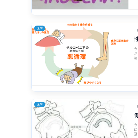
医学
今
さ
格
医学
今
に
冠