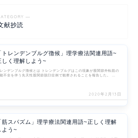
CATEGORY ―
文献抄読
「トレンデンブルグ徴候」理学療法関連用語~
正しく理解しよう~
レンデンブルグ徴候とは トレンデンブルグはこの現象が股関節外転筋の
能不全を伴う先天性股関節脱臼症例で観察されることを報告した。 …
2020年2月13日
「筋スパズム」理学療法関連用語~正しく理解
しよう~