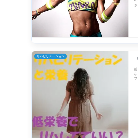
今
き
リハビリテーション
前
な
フ