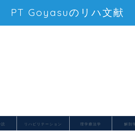
PT Goyasuのリハ文献
抄読
リハビリテーション
理学療法学
解剖