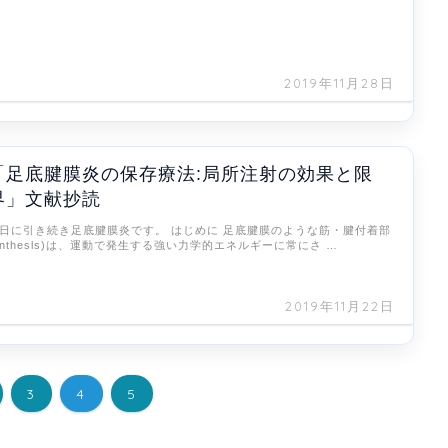
2019年11月28日
「足底腱膜炎の保存療法:局所注射の効果と限
界」文献抄読
日に引き続き足底腱膜炎です。 はじめに 足底腱膜のような筋・腱付着部
enthesls)は、運動で発生する強い力学的エネルギーに常にさ …
2019年11月22日
3
4
5