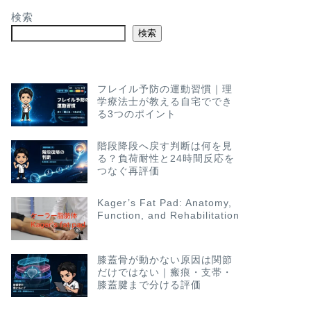
検索
検索
フレイル予防の運動習慣｜理
学療法士が教える自宅ででき
る3つのポイント
階段降段へ戻す判断は何を見
る？負荷耐性と24時間反応を
つなぐ再評価
Kager’s Fat Pad: Anatomy,
Function, and Rehabilitation
膝蓋骨が動かない原因は関節
だけではない｜瘢痕・支帯・
膝蓋腱まで分ける評価