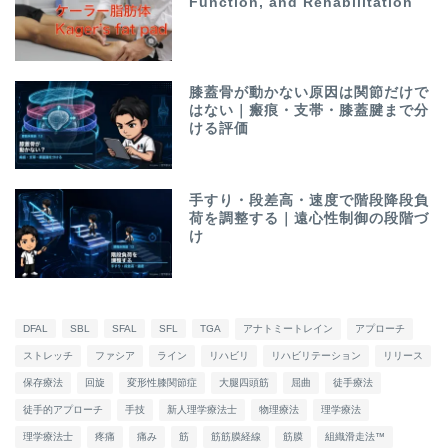
Function, and Rehabilitation
膝蓋骨が動かない原因は関節だけで
はない｜瘢痕・支帯・膝蓋腱まで分
ける評価
手すり・段差高・速度で階段降段負
荷を調整する｜遠心性制御の段階づ
け
DFAL
SBL
SFAL
SFL
TGA
アナトミートレイン
アプローチ
ストレッチ
ファシア
ライン
リハビリ
リハビリテーション
リリース
保存療法
回旋
変形性膝関節症
大腿四頭筋
屈曲
徒手療法
徒手的アプローチ
手技
新人理学療法士
物理療法
理学療法
理学療法士
疼痛
痛み
筋
筋筋膜経線
筋膜
組織滑走法™