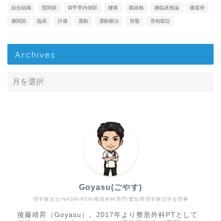
結合組織
股関節
肩甲帯内側部
腰痛
膜組織
膝臨床推論
膝蓋骨
膝関節
臨床
評価
運動
運動療法
骨盤
骨粗鬆症
Archives
Goyasu(ごやす)
理学療法士/NASM-PEN/整形外科専門/愛知県理学療法学会理事
Home
後藤靖昇（Goyasu）。2017年より整形外科PTとして