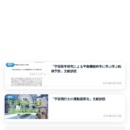
医学
「宇宙医学研究による平衡機能科学に学ぶ学ぶ転
倒予防」文献抄読
2021年6月30日
医学
「宇宙飛行士の運動器変化」文献抄読
2021年6月12日