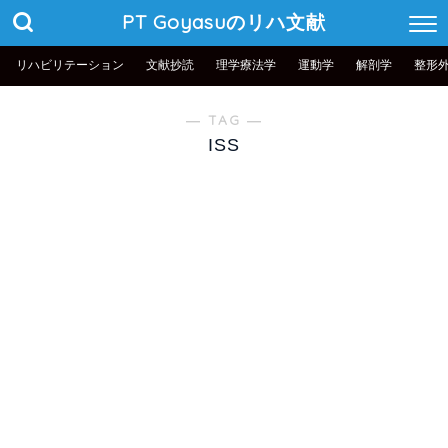
PT Goyasuのリハ文献
リハビリテーション
文献抄読
理学療法学
運動学
解剖学
整形
― TAG ―
ISS