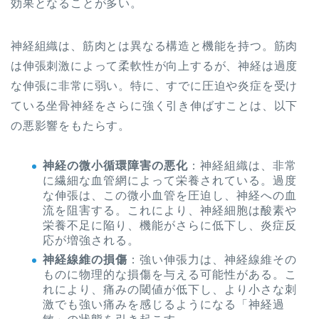
効果となることが多い。
神経組織は、筋肉とは異なる構造と機能を持つ。筋肉
は伸張刺激によって柔軟性が向上するが、神経は過度
な伸張に非常に弱い。特に、すでに圧迫や炎症を受け
ている坐骨神経をさらに強く引き伸ばすことは、以下
の悪影響をもたらす。
神経の微小循環障害の悪化
：神経組織は、非常
に繊細な血管網によって栄養されている。過度
な伸張は、この微小血管を圧迫し、神経への血
流を阻害する。これにより、神経細胞は酸素や
栄養不足に陥り、機能がさらに低下し、炎症反
応が増強される。
神経線維の損傷
：強い伸張力は、神経線維その
ものに物理的な損傷を与える可能性がある。こ
れにより、痛みの閾値が低下し、より小さな刺
激でも強い痛みを感じるようになる「神経過