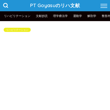
PT Goyasuのリハ文献
リハビリテーション
文献抄読
理学療法学
運動学
解剖学
整形
リハビリテーション