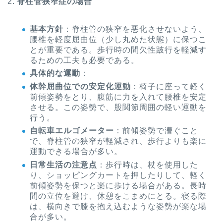
2.
脊柱管狭窄症の場合
基本方針
：脊柱管の狭窄を悪化させないよう、
腰椎を軽度屈曲位（少し丸めた状態）に保つこ
とが重要である。歩行時の間欠性跛行を軽減す
るための工夫も必要である。
具体的な運動
：
体幹屈曲位での安定化運動
：椅子に座って軽く
前傾姿勢をとり、腹筋に力を入れて腰椎を安定
させる。この姿勢で、股関節周囲の軽い運動を
行う。
自転車エルゴメーター
：前傾姿勢で漕ぐこと
で、脊柱管の狭窄が軽減され、歩行よりも楽に
運動できる場合が多い。
日常生活の注意点
：歩行時は、杖を使用した
り、ショッピングカートを押したりして、軽く
前傾姿勢を保つと楽に歩ける場合がある。長時
間の立位を避け、休憩をこまめにとる。寝る際
は、横向きで膝を抱え込むような姿勢が楽な場
合が多い。