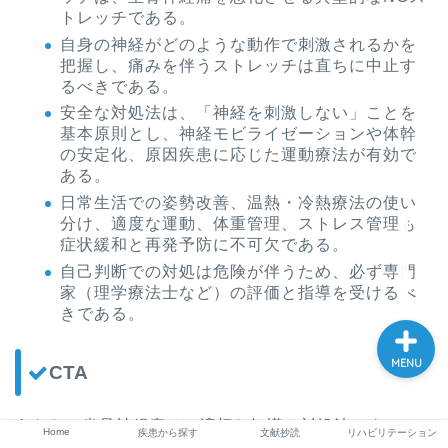
トレッチである。
自身の神経がどのような動作で刺激されるかを
把握し、痛みを伴うストレッチは直ちに中止す
Home
るべきである。
安全な対処法は、「神経を刺激しない」ことを
基本原則とし、神経モビライゼーションや体幹
疾患から探す
の安定化、原因疾患に応じた運動療法が有効で
ある。
文献抄読
日常生活での姿勢改善、温熱・冷熱療法の使い
分け、適度な運動、体重管理、ストレス管理も
症状緩和と再発予防に不可欠である。
リハビリテーション
自己判断での対処は危険が伴うため、必ず専門
家（理学療法士など）の評価と指導を受けるべ
きである。
MENU
CTA
あなたの坐骨神経痛は、適切な知識と対処法によって
Home
疾患から探す
文献抄読
リハビリテーション