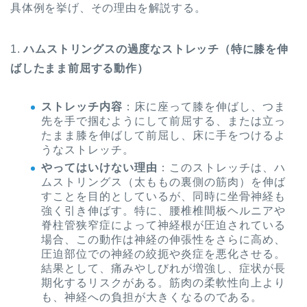
具体例を挙げ、その理由を解説する。
1.
ハムストリングスの過度なストレッチ（特に膝を伸
ばしたまま前屈する動作）
ストレッチ内容
：床に座って膝を伸ばし、つま
先を手で掴むようにして前屈する、または立っ
たまま膝を伸ばして前屈し、床に手をつけるよ
うなストレッチ。
やってはいけない理由
：このストレッチは、ハ
ムストリングス（太ももの裏側の筋肉）を伸ば
すことを目的としているが、同時に坐骨神経も
強く引き伸ばす。特に、腰椎椎間板ヘルニアや
脊柱管狭窄症によって神経根が圧迫されている
場合、この動作は神経の伸張性をさらに高め、
圧迫部位での神経の絞扼や炎症を悪化させる。
結果として、痛みやしびれが増強し、症状が長
期化するリスクがある。筋肉の柔軟性向上より
も、神経への負担が大きくなるのである。