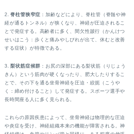
2.
脊柱管狭窄症
：加齢などにより、脊柱管（脊髄や神
経が通るトンネル）が狭くなり、神経が圧迫されるこ
とで発症する。高齢者に多く、間欠性跛行（かんけつ
せいはこう：歩くと痛みやしびれが出て、休むと改善
する症状）が特徴である。
3.
梨状筋症候群
：お尻の深部にある梨状筋（りじょう
きん）という筋肉が硬くなったり、肥大したりするこ
とで、その下を通る坐骨神経を圧迫・絞扼（こうや
く：締め付けること）して発症する。スポーツ選手や
長時間座る人に多く見られる。
これらの原因疾患によって、坐骨神経は物理的な圧迫
や炎症を受け、神経組織本来の機能が障害される。神