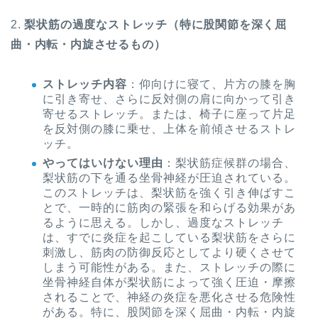
2.
梨状筋の過度なストレッチ（特に股関節を深く屈
曲・内転・内旋させるもの）
ストレッチ内容
：仰向けに寝て、片方の膝を胸
に引き寄せ、さらに反対側の肩に向かって引き
寄せるストレッチ。または、椅子に座って片足
を反対側の膝に乗せ、上体を前傾させるストレ
ッチ。
やってはいけない理由
：梨状筋症候群の場合、
梨状筋の下を通る坐骨神経が圧迫されている。
このストレッチは、梨状筋を強く引き伸ばすこ
とで、一時的に筋肉の緊張を和らげる効果があ
るように思える。しかし、過度なストレッチ
は、すでに炎症を起こしている梨状筋をさらに
刺激し、筋肉の防御反応としてより硬くさせて
しまう可能性がある。また、ストレッチの際に
坐骨神経自体が梨状筋によって強く圧迫・摩擦
されることで、神経の炎症を悪化させる危険性
がある。特に、股関節を深く屈曲・内転・内旋