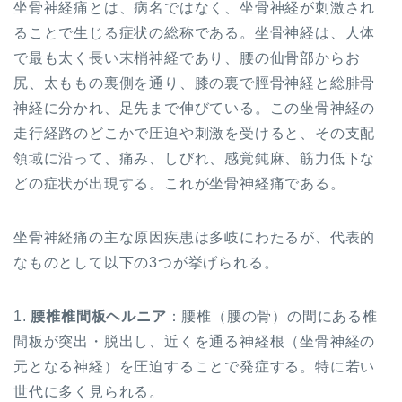
坐骨神経痛とは、病名ではなく、坐骨神経が刺激され
ることで生じる症状の総称である。坐骨神経は、人体
で最も太く長い末梢神経であり、腰の仙骨部からお
尻、太ももの裏側を通り、膝の裏で脛骨神経と総腓骨
神経に分かれ、足先まで伸びている。この坐骨神経の
走行経路のどこかで圧迫や刺激を受けると、その支配
領域に沿って、痛み、しびれ、感覚鈍麻、筋力低下な
どの症状が出現する。これが坐骨神経痛である。
坐骨神経痛の主な原因疾患は多岐にわたるが、代表的
なものとして以下の3つが挙げられる。
1.
腰椎椎間板ヘルニア
：腰椎（腰の骨）の間にある椎
間板が突出・脱出し、近くを通る神経根（坐骨神経の
元となる神経）を圧迫することで発症する。特に若い
世代に多く見られる。