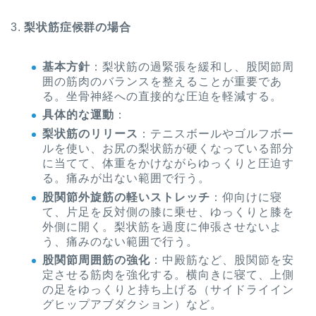
3.
梨状筋症候群の場合
基本方針
：梨状筋の過緊張を緩和し、股関節周
囲の筋肉のバランスを整えることが重要であ
る。坐骨神経への直接的な圧迫を軽減する。
具体的な運動
：
梨状筋のリリース
：テニスボールやゴルフボー
ルを使い、お尻の梨状筋が硬くなっている部分
に当てて、体重をかけながらゆっくりと圧迫す
る。痛みが出ない範囲で行う。
股関節外旋筋の軽いストレッチ
：仰向けに寝
て、片足を反対側の膝に乗せ、ゆっくりと膝を
外側に開く。梨状筋を過度に伸張させないよ
う、痛みのない範囲で行う。
股関節周囲筋の強化
：中殿筋など、股関節を安
定させる筋肉を強化する。横向きに寝て、上側
の足をゆっくりと持ち上げる（サイドライイン
グヒップアブダクション）など。