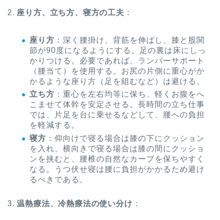
2.
座り方、立ち方、寝方の工夫
：
座り方
：深く腰掛け、背筋を伸ばし、膝と股関
節が90度になるようにする。足の裏は床にしっ
かりつける。必要であれば、ランバーサポート
（腰当て）を使用する。お尻の片側に重心がか
かるような座り方（足を組むなど）は避ける。
立ち方
：重心を左右均等に保ち、軽くお腹をへ
こませて体幹を安定させる。長時間の立ち仕事
では、片足を台に乗せるなどして、腰への負担
を軽減する。
寝方
：仰向けで寝る場合は膝の下にクッション
を入れ、横向きで寝る場合は膝の間にクッショ
ンを挟むと、腰椎の自然なカーブを保ちやすく
なる。うつ伏せ寝は腰に負担がかかるため避け
るべきである。
3.
温熱療法、冷熱療法の使い分け
：