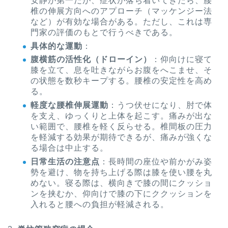
安静が第一だが、症状が落ち着いてきたら、腰
椎の伸展方向へのアプローチ（マッケンジー法
など）が有効な場合がある。ただし、これは専
門家の評価のもとで行うべきである。
具体的な運動
：
腹横筋の活性化（ドローイン）
：仰向けに寝て
膝を立て、息を吐きながらお腹をへこませ、そ
の状態を数秒キープする。腰椎の安定性を高め
る。
軽度な腰椎伸展運動
：うつ伏せになり、肘で体
を支え、ゆっくりと上体を起こす。痛みが出な
い範囲で、腰椎を軽く反らせる。椎間板の圧力
を軽減する効果が期待できるが、痛みが強くな
る場合は中止する。
日常生活の注意点
：長時間の座位や前かがみ姿
勢を避け、物を持ち上げる際は膝を使い腰を丸
めない。寝る際は、横向きで膝の間にクッショ
ンを挟むか、仰向けで膝の下にククッションを
入れると腰への負担が軽減される。